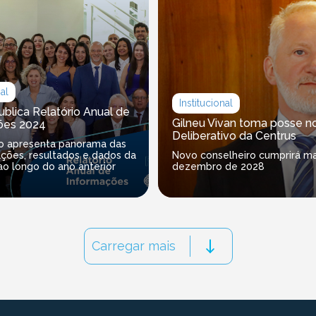
nal
Institucional
ublica Relatório Anual de
Gilneu Vivan toma posse n
ões 2024
Deliberativo da Centrus
 apresenta panorama das
 ações, resultados e dados da
Novo conselheiro cumprirá m
o longo do ano anterior
dezembro de 2028
Carregar mais