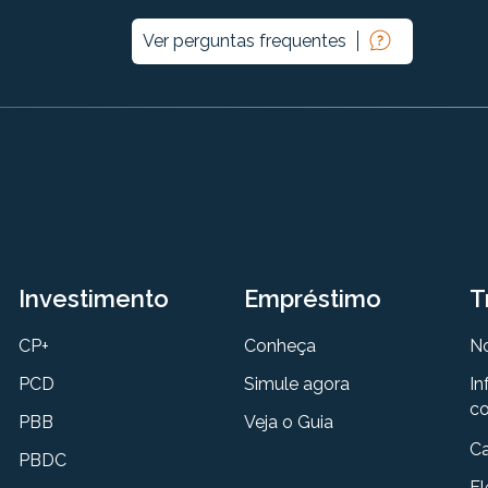
Ver perguntas frequentes
Investimento
Empréstimo
T
CP+
Conheça
N
PCD
Simule agora
In
co
PBB
Veja o Guia
Ca
PBDC
El