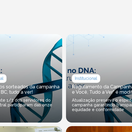
nal
Institucional
os sorteados da campanha
Regulamento da Campanha
 BC, tudo a ver!
e Você, Tudo a Ver” é modi
te 1/3 dos servidores do
Atualização preserva o espíri
ral participaram das onze
campanha garantindo transpar
equidade e conformidade