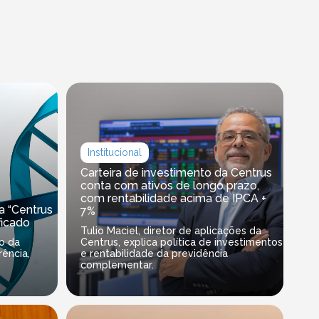
Institucional
Carteira de investimento da Centrus
conta com ativos de longo prazo,
com rentabilidade acima de IPCA +
 “Centrus
7%
ficado
Tulio Maciel, diretor de aplicações da
to da
Centrus, explica política de investimentos
ência,
e rentabilidade da previdência
complementar.