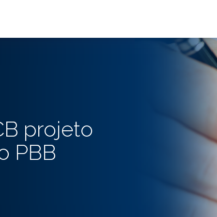
CB projeto
o PBB