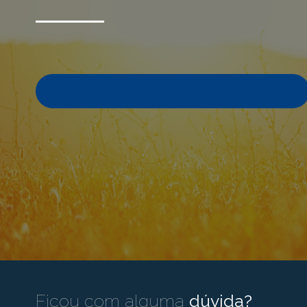
Ficou com alguma
dúvida?