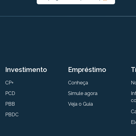
Investimento
Empréstimo
T
CP+
Conheça
N
PCD
Simule agora
In
co
PBB
Veja o Guia
Ca
PBDC
El