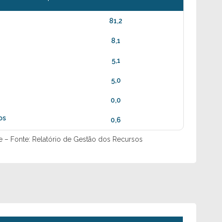
81,2
8,1
5,1
5,0
0,0
os
0,6
e – Fonte: Relatório de Gestão dos Recursos