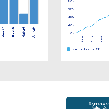
80%
60%
40%
20%
Mar-26
Mai-26
Abr-26
Jun-26
0%
2016
2014
2015
L
2026
2027
Rentabilidade do PCD
Segmento d
Aplicação