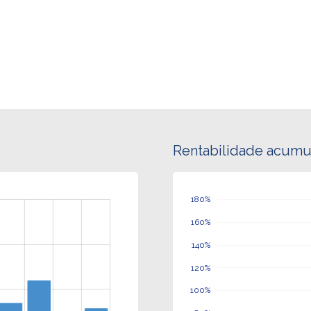
Rentabilidade acumu
200%
-20%
130%
150%
-40%
-10%
110%
30%
50%
70%
90%
10%
180%
160%
140%
120%
100%
100%