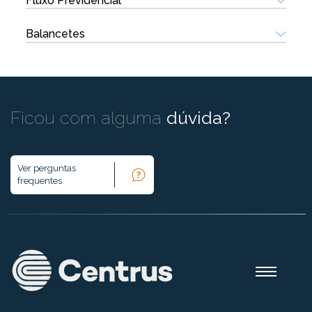
Fluxo Previdencial
Balancetes
Ficou com alguma
dúvida?
Ver perguntas
frequentes