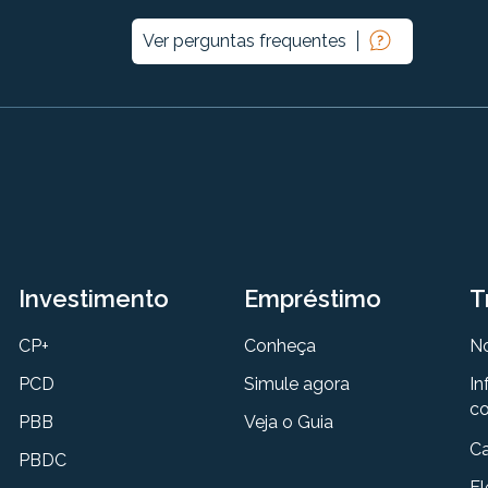
Ver perguntas frequentes
Investimento
Empréstimo
T
CP+
Conheça
N
PCD
Simule agora
In
co
PBB
Veja o Guia
Ca
PBDC
El