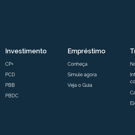
Investimento
Empréstimo
T
CP+
Conheça
N
PCD
Simule agora
In
co
PBB
Veja o Guia
Ca
PBDC
El