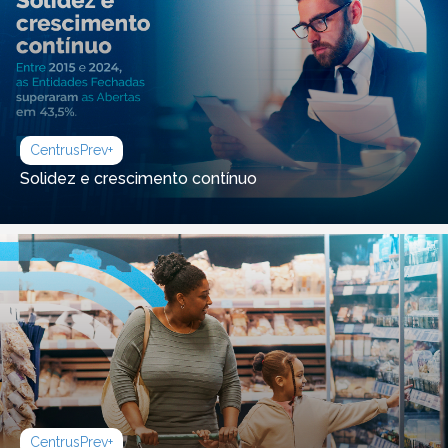
CentrusPrev+
Solidez e crescimento contínuo
CentrusPrev+