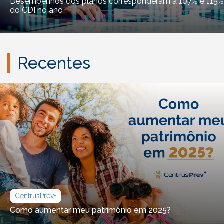
Desempenhos dos planos corresponderam a 107% e 115%
do CDI no ano
Recentes
CentrusPrev+
Como aumentar meu patrimônio em 2025?