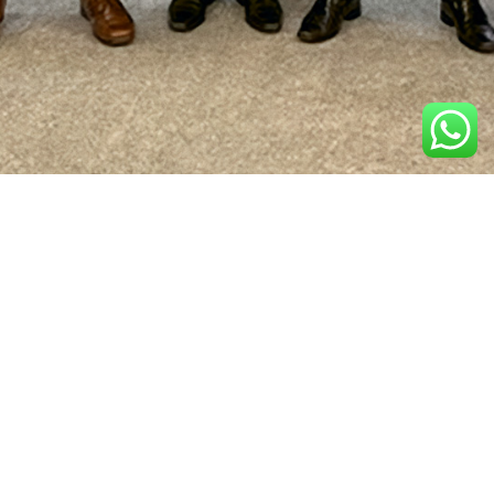
Participação destaca compromisso com as
melhores práticas do setor
11:16 | 20 de outubro de 2023 | Redação Centrus
A Centrus marcou presença no 44° Congresso
Brasileiro de Previdência Privada, realizado no
Transamerica Expo Center, em São Paulo, de 18 a
20 de outubro.