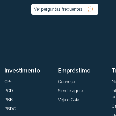
Ver perguntas frequentes
Investimento
Empréstimo
T
CP+
Conheça
N
PCD
Simule agora
In
co
PBB
Veja o Guia
Ca
PBDC
El