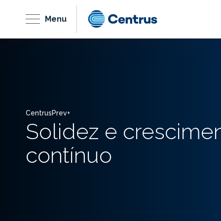
Menu
CentrusPrev+
Solidez e crescime
contínuo