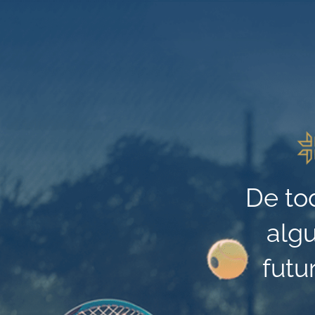
De to
alg
futu