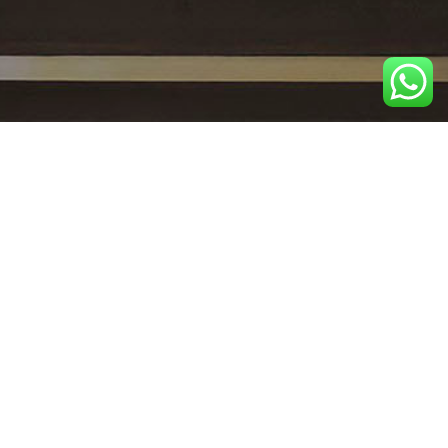
Collares e Cardim tomarão posse em março
de 2021
18:03 | 4 de dezembro de 2020 | Redação Centrus
Rodrigo Collares Arantes e Daniel Cardim Heller
foram eleitos para os Conselhos Deliberativo e
Fiscal, respectivamente, em vagas destinadas a
representante dos participantes ativos do PCD,
PBDC e CentrusPrev+. O resultado foi apurado na
tarde desta sexta-feira, 4, pela Comissão Eleitoral