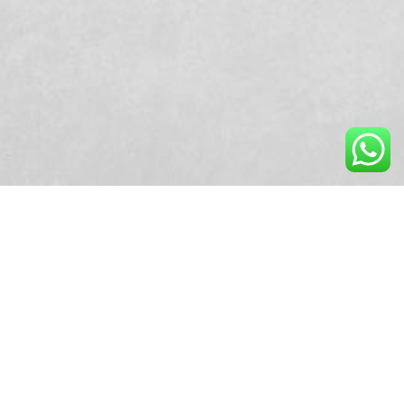
11:46 | 8 de setembro de 2025 | Redação Centrus
A votação eletrônica já começou!
Aposentados e pensionistas podem votar,