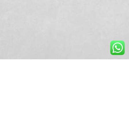
09:58 | 18 de agosto de 2021 | Redação Centrus
A votação eletrônica já começou!
Aposentados e pensionistas podem votar,