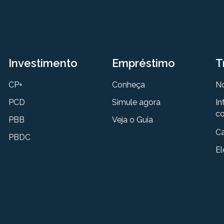
Investimento
Empréstimo
T
CP+
Conheça
N
PCD
Simule agora
In
co
PBB
Veja o Guia
Ca
PBDC
El