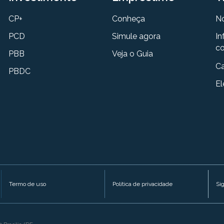
CP+
Conheça
N
PCD
Simule agora
In
co
PBB
Veja o Guia
Ca
PBDC
El
Termo de uso
Política de privacidade
Si