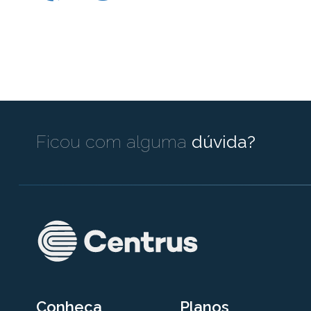
Ficou com alguma
dúvida?
Conheça
Planos