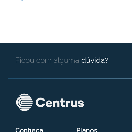
Ficou com alguma
dúvida?
Conheça
Planos