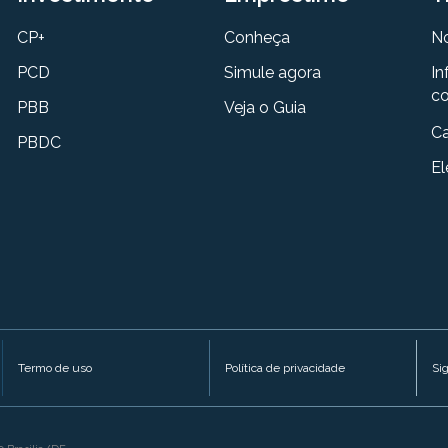
CP+
Conheça
N
PCD
Simule agora
In
co
PBB
Veja o Guia
Ca
PBDC
El
Termo de uso
Política de privacidade
Si