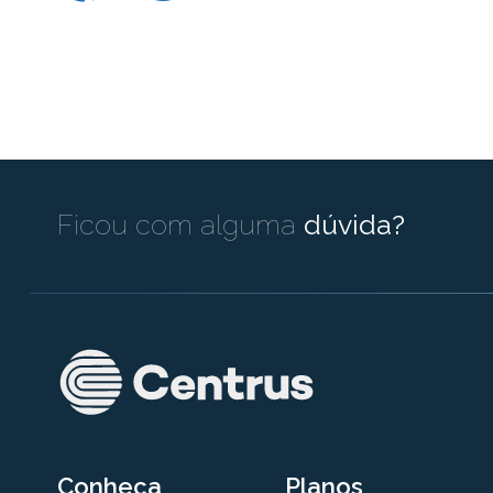
Ficou com alguma
dúvida?
Conheça
Planos