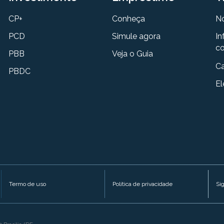
CP+
Conheça
N
PCD
Simule agora
In
co
PBB
Veja o Guia
Ca
PBDC
El
Termo de uso
Política de privacidade
Si