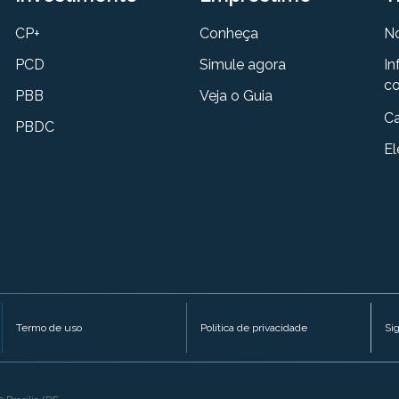
CP+
Conheça
N
PCD
Simule agora
In
co
PBB
Veja o Guia
Ca
PBDC
El
Termo de uso
Política de privacidade
Si