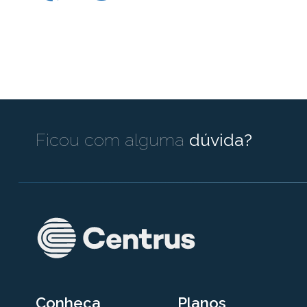
Ficou com alguma
dúvida?
Conheça
Planos