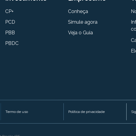
CP+
Conheça
N
PCD
Simule agora
In
co
PBB
Veja o Guia
Ca
PBDC
El
Termo de uso
Política de privacidade
Si