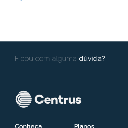
Ficou com alguma
dúvida?
Conheça
Planos