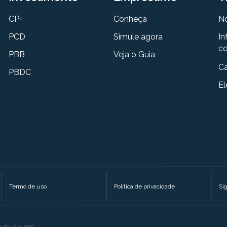
CP+
Conheça
N
PCD
Simule agora
In
co
PBB
Veja o Guia
Ca
PBDC
El
Termo de uso
Política de privacidade
Si