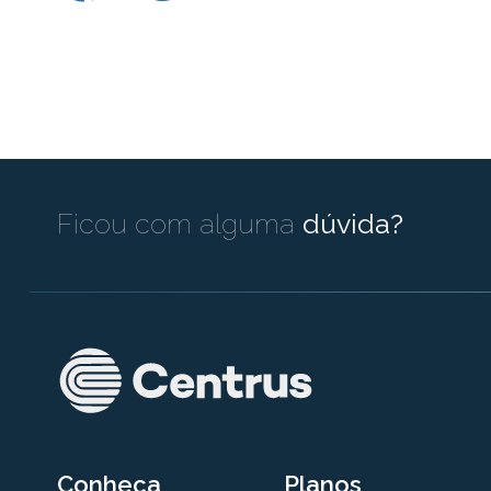
Ficou com alguma
dúvida?
Conheça
Planos