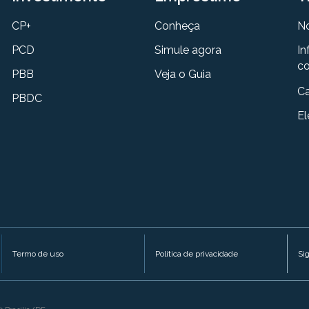
CP+
Conheça
N
PCD
Simule agora
In
co
PBB
Veja o Guia
Ca
PBDC
El
Termo de uso
Política de privacidade
Si