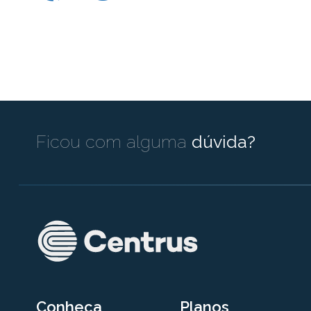
Ficou com alguma
dúvida?
Conheça
Planos