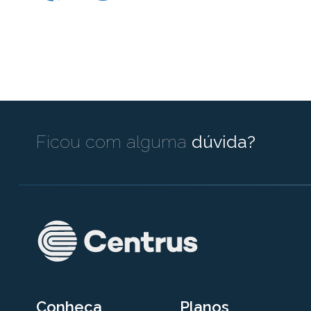
Ficou com alguma
dúvida?
Conheça
Planos