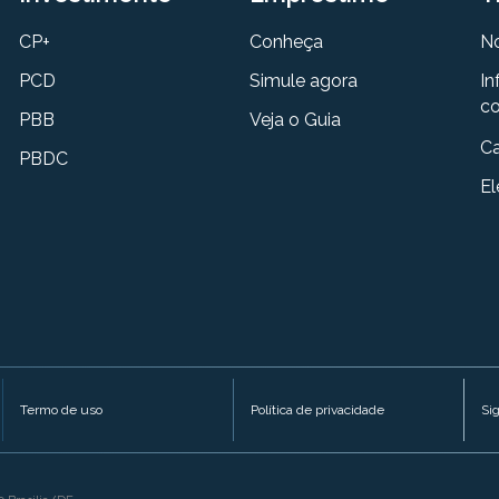
CP+
Conheça
N
PCD
Simule agora
In
co
PBB
Veja o Guia
Ca
PBDC
El
Termo de uso
Política de privacidade
Si