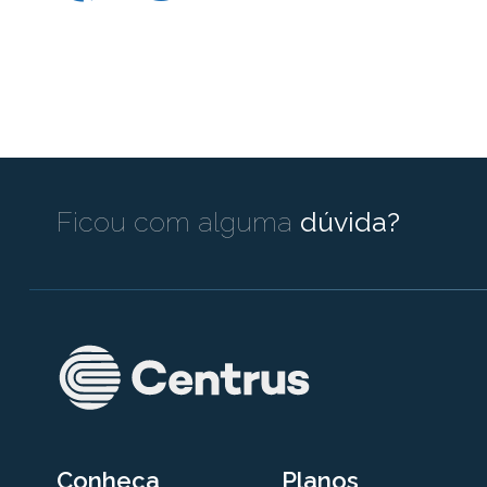
Ficou com alguma
dúvida?
Conheça
Planos