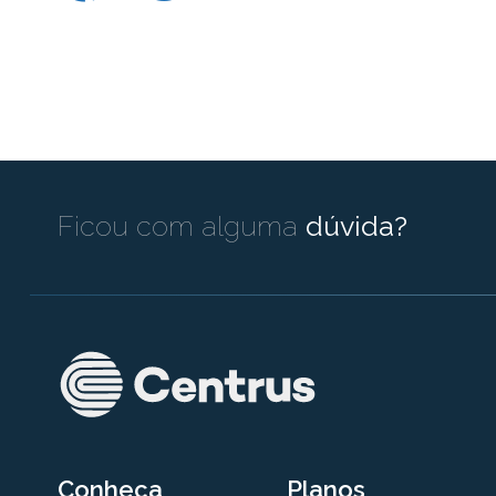
Ficou com alguma
dúvida?
Conheça
Planos