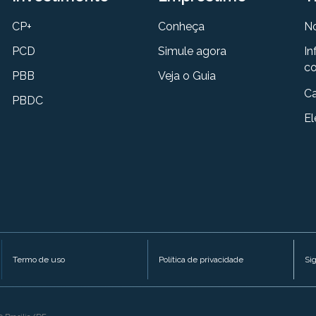
CP+
Conheça
N
PCD
Simule agora
In
co
PBB
Veja o Guia
Ca
PBDC
El
Termo de uso
Política de privacidade
Si