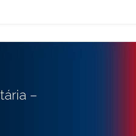
ária –