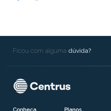
Ficou com alguma
dúvida?
Conheça
Planos