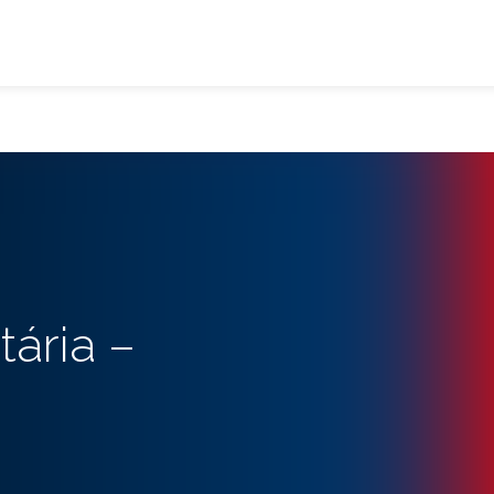
ária –