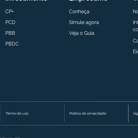
CP+
Conheça
N
PCD
Simule agora
In
co
PBB
Veja o Guia
Ca
PBDC
El
Termo de uso
Política de privacidade
Si