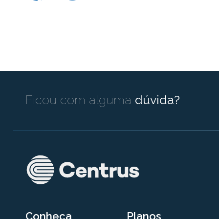
Ficou com alguma
dúvida?
Conheça
Planos