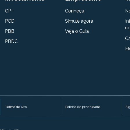
CP+
Conheça
N
PCD
Simule agora
In
co
PBB
Veja o Guia
Ca
PBDC
El
Termo de uso
Política de privacidade
Si