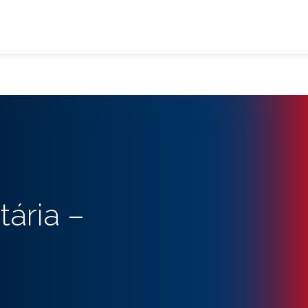
ária –