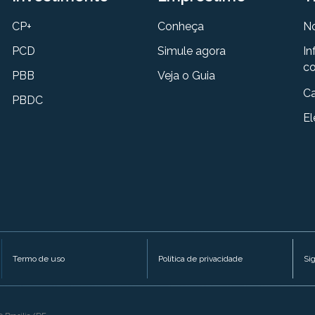
CP+
Conheça
N
PCD
Simule agora
In
co
PBB
Veja o Guia
Ca
PBDC
El
Termo de uso
Política de privacidade
Si