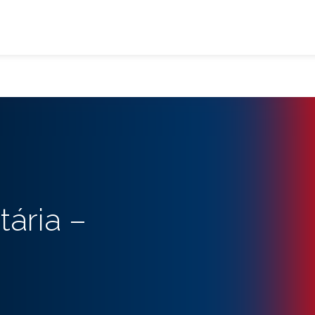
ária –