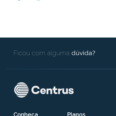
Ficou com alguma
dúvida?
Conheça
Planos