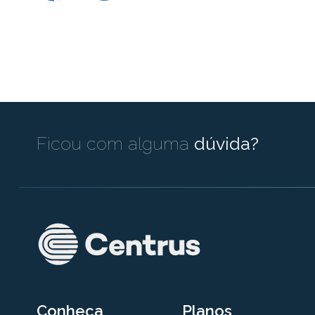
Ficou com alguma
dúvida?
Conheça
Planos