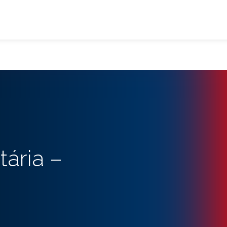
ária –