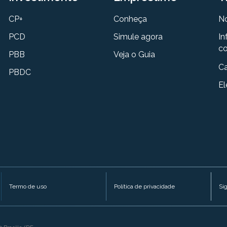
CP+
Conheça
N
PCD
Simule agora
In
co
PBB
Veja o Guia
Ca
PBDC
El
Termo de uso
Política de privacidade
Si