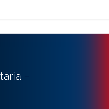
ária –