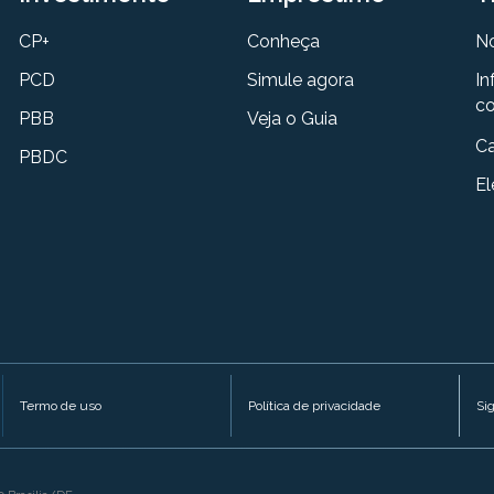
CP+
Conheça
N
PCD
Simule agora
In
co
PBB
Veja o Guia
Ca
PBDC
El
Termo de uso
Política de privacidade
Si