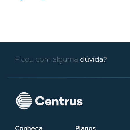
Ficou com alguma
dúvida?
Conheça
Planos