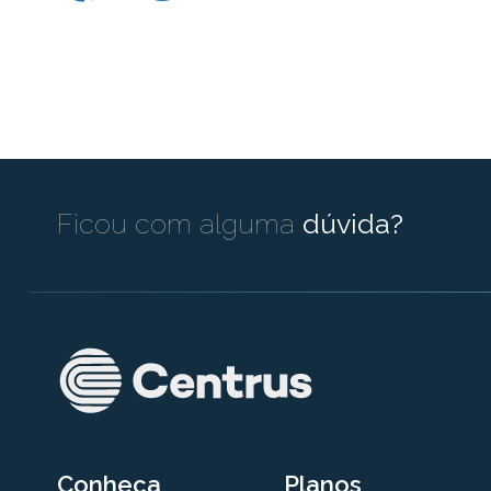
Ficou com alguma
dúvida?
Conheça
Planos