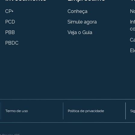
CP+
Conheça
N
PCD
Simule agora
In
co
PBB
Veja o Guia
Ca
PBDC
El
Termo de uso
Política de privacidade
Si