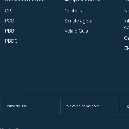
CP+
Conheça
N
PCD
Simule agora
In
co
PBB
Veja o Guia
Ca
PBDC
El
Termo de uso
Política de privacidade
Si