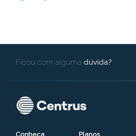
Ficou com alguma
dúvida?
Conheça
Planos