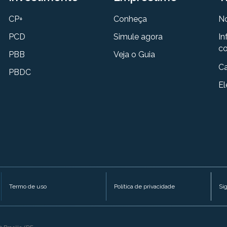
CP+
Conheça
N
PCD
Simule agora
In
co
PBB
Veja o Guia
Ca
PBDC
El
Termo de uso
Política de privacidade
Si