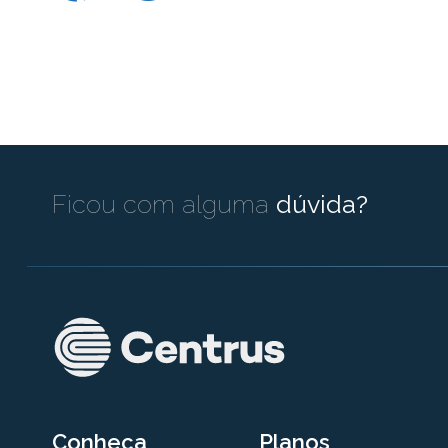
Ficou com alguma
dúvida?
Conheça
Planos