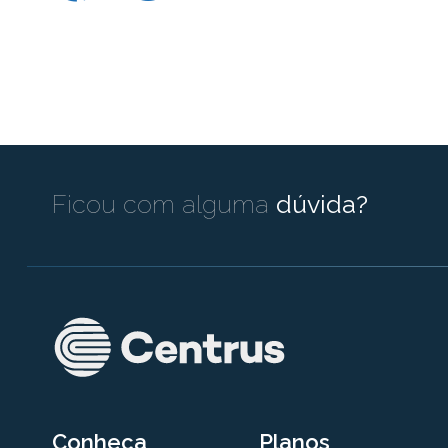
Ficou com alguma
dúvida?
Conheça
Planos