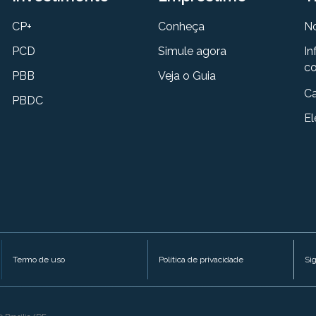
CP+
Conheça
N
PCD
Simule agora
In
co
PBB
Veja o Guia
Ca
PBDC
El
Termo de uso
Política de privacidade
Si