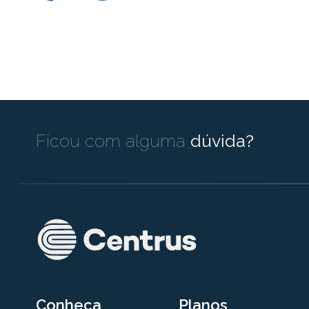
Ficou com alguma
dúvida?
Conheça
Planos