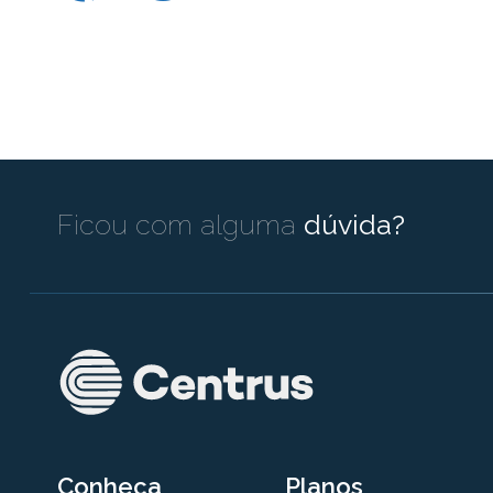
Ficou com alguma
dúvida?
Conheça
Planos