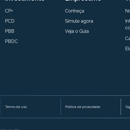
CP+
Conheça
N
PCD
Simule agora
In
co
PBB
Veja o Guia
Ca
PBDC
El
Termo de uso
Política de privacidade
Si