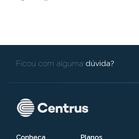
Ficou com alguma
dúvida?
Conheça
Planos