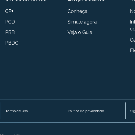
CP+
Conheça
N
PCD
Simule agora
In
co
PBB
Veja o Guia
Ca
PBDC
El
Termo de uso
Política de privacidade
Si