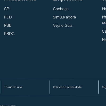
CP+
Conheça
N
PCD
Simule agora
In
co
PBB
Veja o Guia
Ca
PBDC
El
Termo de uso
Política de privacidade
Si