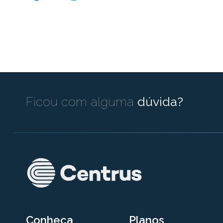
Ficou com alguma
dúvida?
Conheça
Planos