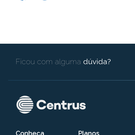
Ficou com alguma
dúvida?
Conheça
Planos