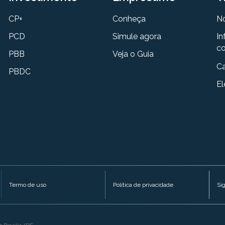
CP+
Conheça
N
PCD
Simule agora
In
co
PBB
Veja o Guia
Ca
PBDC
El
Termo de uso
Política de privacidade
Si