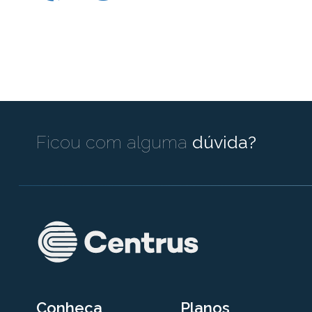
Ficou com alguma
dúvida?
Conheça
Planos