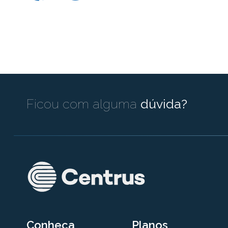
Ficou com alguma
dúvida?
Conheça
Planos