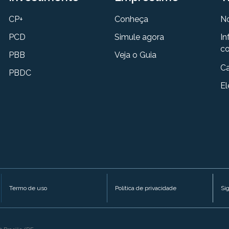
CP+
Conheça
N
PCD
Simule agora
In
co
PBB
Veja o Guia
Ca
PBDC
El
Termo de uso
Política de privacidade
Si