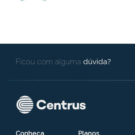
Ficou com alguma
dúvida?
Conheça
Planos