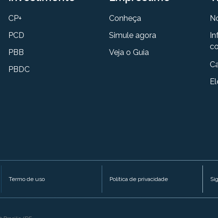
CP+
Conheça
N
PCD
Simule agora
In
co
PBB
Veja o Guia
Ca
PBDC
El
Termo de uso
Política de privacidade
Si