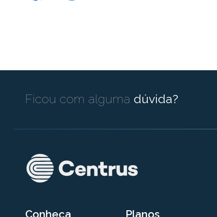
Ficou com alguma
dúvida?
Conheça
Planos