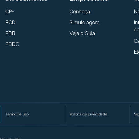
CP+
Conheça
N
PCD
Simule agora
In
co
PBB
Veja o Guia
Ca
PBDC
El
Termo de uso
Política de privacidade
Si