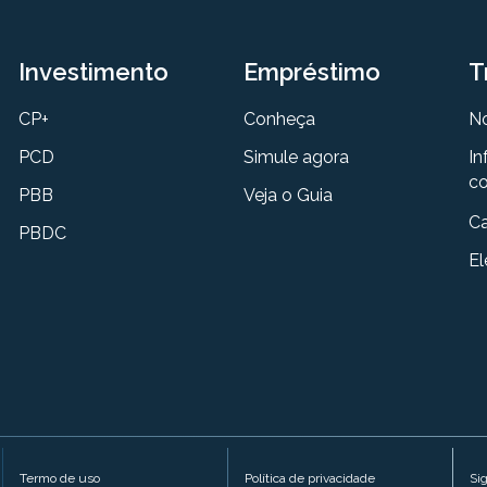
Investimento
Empréstimo
T
CP+
Conheça
N
PCD
Simule agora
In
co
PBB
Veja o Guia
Ca
PBDC
El
Termo de uso
Política de privacidade
Si