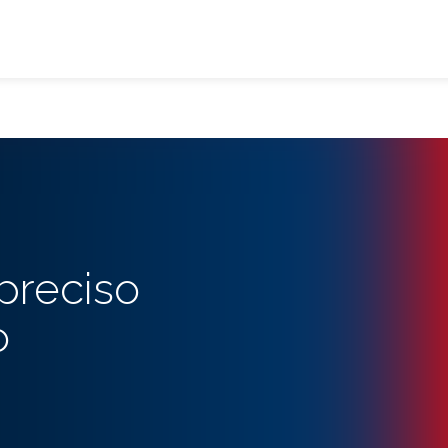
preciso
o