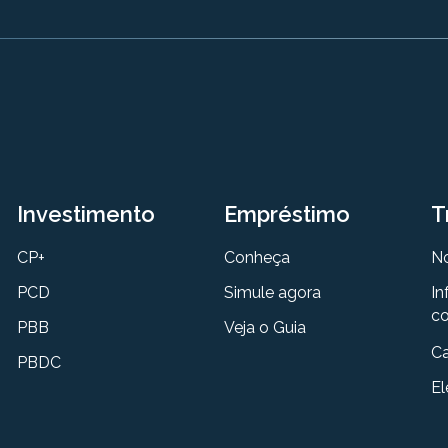
Investimento
Empréstimo
T
CP+
Conheça
N
PCD
Simule agora
In
co
PBB
Veja o Guia
Ca
PBDC
El