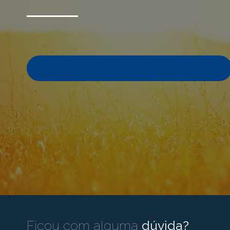
Ficou com alguma
dúvida?