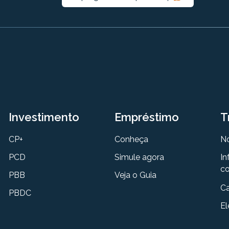
Investimento
Empréstimo
T
CP+
Conheça
N
PCD
Simule agora
In
co
PBB
Veja o Guia
Ca
PBDC
El