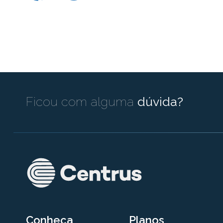
Ficou com alguma
dúvida?
Conheça
Planos