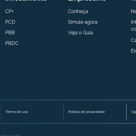
CP+
Conheça
N
PCD
Simule agora
In
co
PBB
Veja o Guia
Ca
PBDC
El
Termo de uso
Política de privacidade
Si