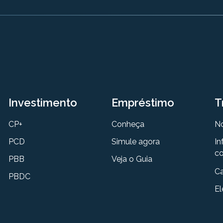
Investimento
Empréstimo
T
CP+
Conheça
N
PCD
Simule agora
In
co
PBB
Veja o Guia
Ca
PBDC
El