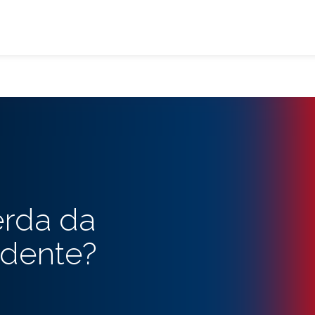
erda da
dente?