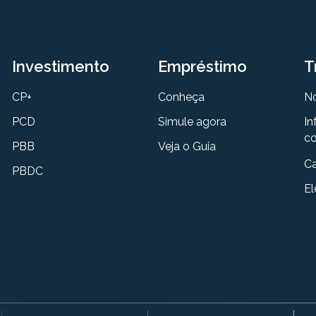
Investimento
Empréstimo
T
CP+
Conheça
N
PCD
Simule agora
In
co
PBB
Veja o Guia
Ca
PBDC
El