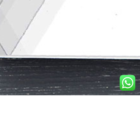
Documento baliza as ações da Fundação na
prevenção à lavagem de dinheiro e ao
financiamento do terrorismo