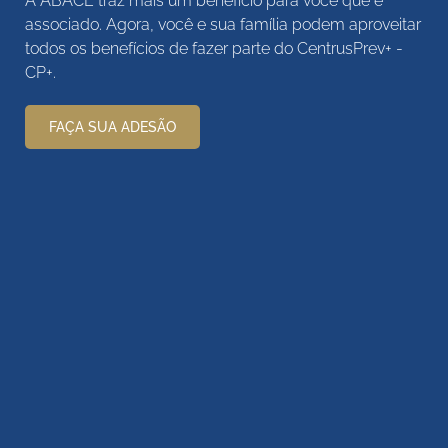
A
ABACE
traz mais um benefício para você que é
associado. Agora, você e sua família podem aproveitar
todos os benefícios de fazer parte do CentrusPrev+ -
CP+.
FAÇA SUA ADESÃO